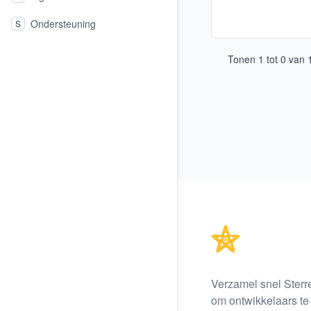
Ondersteuning
S
Tonen
1
tot
0
van
Footer
Verzamel snel Sterr
om ontwikkelaars te