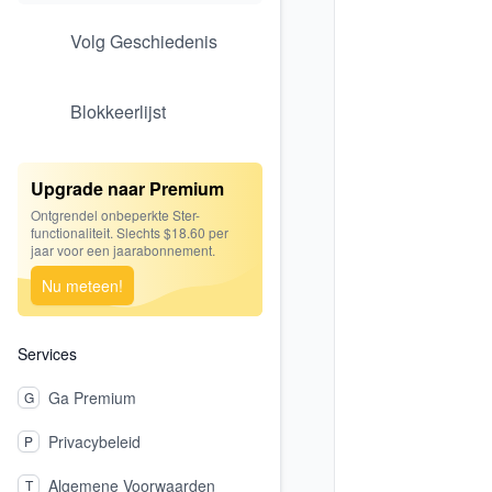
Volg Geschiedenis
Blokkeerlijst
Upgrade naar Premium
Ontgrendel onbeperkte Ster-
functionaliteit. Slechts $18.60 per
jaar voor een jaarabonnement.
Nu meteen!
Services
Ga Premium
G
Privacybeleid
P
Algemene Voorwaarden
T