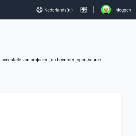
Set language
Nederlands(nl)
Inloggen
Open user menu
n acceptatie van projecten, en bevordert open-source