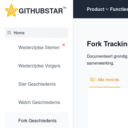
G
ITHUB
STAR
Product
Functie
TM
Home
Fork Tracki
Wederzijdse Sterren
Documenteert grondig h
samenwerking.
Wederzijdse Volgers
Alle records
Ster Geschiedenis
Watch Geschiedenis
Fork Geschiedenis