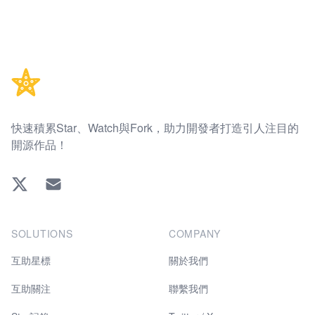
Footer
快速積累Star、Watch與Fork，助力開發者打造引人注目的
開源作品！
Twitter
EMAIL
SOLUTIONS
COMPANY
互助星標
關於我們
互助關注
聯繫我們