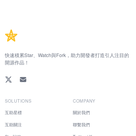
Footer
快速積累Star、Watch與Fork，助力開發者打造引人注目的
開源作品！
Twitter
EMAIL
SOLUTIONS
COMPANY
互助星標
關於我們
互助關注
聯繫我們