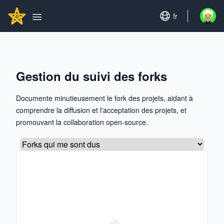
Search...
GITHUBSTAR
Set language
fr
Open u
Open main menu
Gestion du suivi des forks
Documente minutieusement le fork des projets, aidant à
comprendre la diffusion et l'acceptation des projets, et
promouvant la collaboration open-source.
Sélectionner un onglet