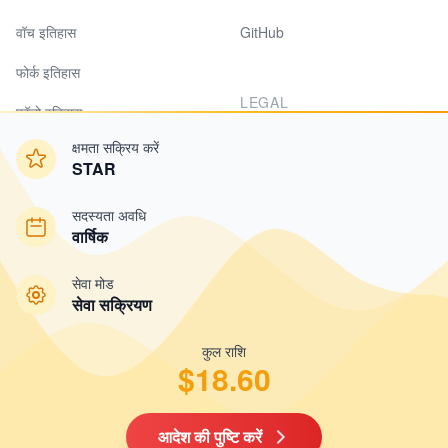
वॉच इतिहास
GitHub
फोर्क इतिहास
LEGAL
फॉलो इतिहास
गोपनीयता
क्षमता सक्रिय करें
ब्लॉक सूची
STAR
शर्तें
सदस्यता अवधि
कुकीज़
SUPPORT
वार्षिक
मूल्य निर्धारण
सूचनाएँ
सेवा मोड
विशेषताएँ
सेवा सक्रियण
अक्सर पूछे जाने वाले प्रश्न
कुल राशि
$18.60
© 2026 GITHUBSTAR LLC.
आदेश की पुष्टि करें