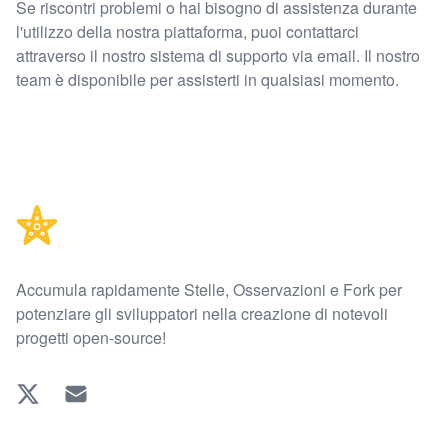
Se riscontri problemi o hai bisogno di assistenza durante
l'utilizzo della nostra piattaforma, puoi contattarci
attraverso il nostro sistema di supporto via email. Il nostro
team è disponibile per assisterti in qualsiasi momento.
Footer
Accumula rapidamente Stelle, Osservazioni e Fork per
potenziare gli sviluppatori nella creazione di notevoli
progetti open-source!
Twitter
EMAIL