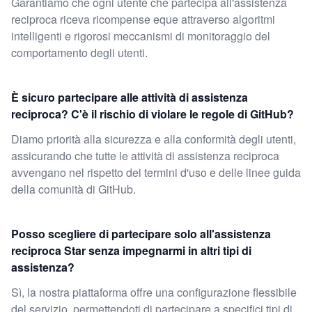
Garantiamo che ogni utente che partecipa all'assistenza
reciproca riceva ricompense eque attraverso algoritmi
intelligenti e rigorosi meccanismi di monitoraggio del
comportamento degli utenti.
È sicuro partecipare alle attività di assistenza
reciproca? C'è il rischio di violare le regole di GitHub?
Diamo priorità alla sicurezza e alla conformità degli utenti,
assicurando che tutte le attività di assistenza reciproca
avvengano nel rispetto dei termini d'uso e delle linee guida
della comunità di GitHub.
Posso scegliere di partecipare solo all'assistenza
reciproca Star senza impegnarmi in altri tipi di
assistenza?
Sì, la nostra piattaforma offre una configurazione flessibile
del servizio, permettendoti di partecipare a specifici tipi di