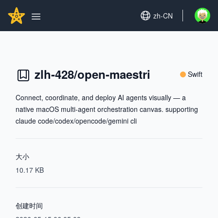
Search...
GITHUBSTAR
Set language
zh-CN
Open u
Open main menu
zlh-428/open-maestri
Swift
Connect, coordinate, and deploy AI agents visually — a
native macOS multi-agent orchestration canvas. supporting
claude code/codex/opencode/gemini cli
大小
10.17 KB
创建时间