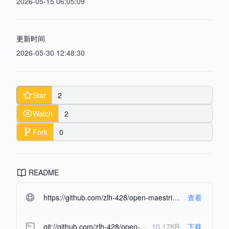
2026-05-15 06:05:09
更新时间
2026-05-30 12:48:30
Star
2
Watch
2
Fork
0
README
https://github.com/zlh-428/open-maestri.git#readme-ov-file
查看
git://github.com/zlh-428/open-maestri.git
10.17KB
下载