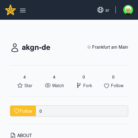
Search...
GITHUBSTAR
Set language
ar
Open u
Open main menu
akgn-de
Frankfurt am Main
4
4
0
0
Star
Watch
Fork
Follow
Follow
0
ABOUT