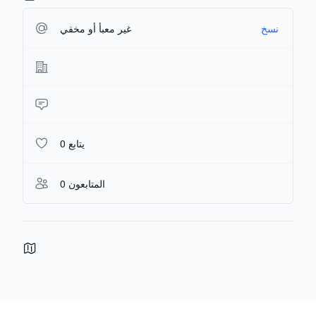
نسخ
غير معبأ أو مخفي
0 يتابع
0 المتابعون
Footer