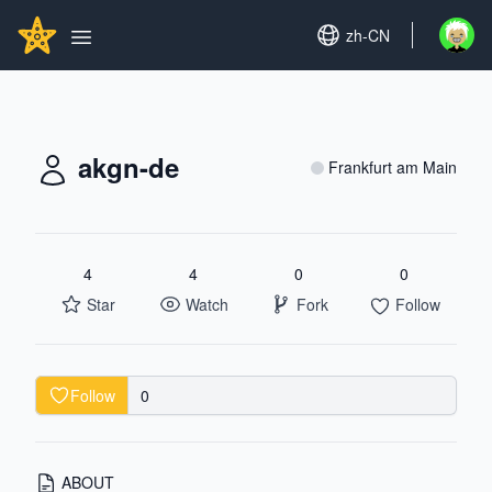
Search...
GITHUBSTAR
Set language
zh-CN
Open u
Open main menu
akgn-de
Frankfurt am Main
4
4
0
0
Star
Watch
Fork
Follow
Follow
0
ABOUT