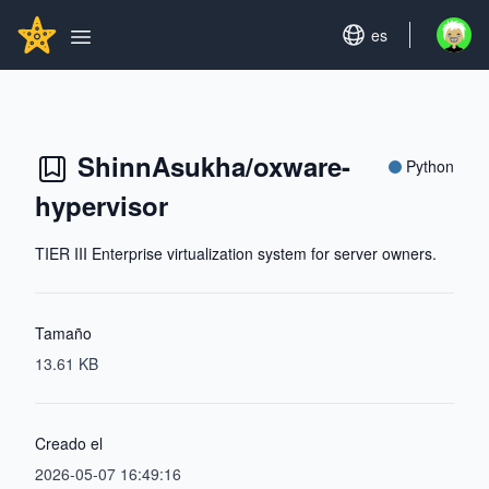
Search...
GITHUBSTAR
Set language
es
Open u
Open main menu
ShinnAsukha/oxware-
Python
hypervisor
TIER III Enterprise virtualization system for server owners.
Tamaño
13.61 KB
Creado el
2026-05-07 16:49:16