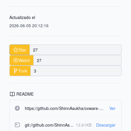
Actualizado el
2026-06-05 20:12:16
Star
27
Watch
27
Fork
3
README
https://github.com/ShinnAsukha/oxware-hypervisor.git#readme-ov-file
Ver
git://github.com/ShinnAsukha/oxware-hypervisor.git
13.61KB
Descargar