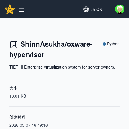
Search...
GITHUBSTAR
Set language
zh-CN
Open u
Open main menu
ShinnAsukha/oxware-
Python
hypervisor
TIER III Enterprise virtualization system for server owners.
大小
13.61 KB
创建时间
2026-05-07 16:49:16