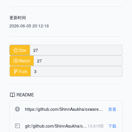
更新时间
2026-06-05 20:12:16
Star
27
Watch
27
Fork
3
README
https://github.com/ShinnAsukha/oxware-hypervisor.git#readme-ov-file
查看
git://github.com/ShinnAsukha/oxware-hypervisor.git
13.61KB
下载