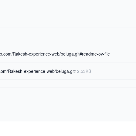
hub.com/Rakesh-experience-web/beluga.git#readme-ov-file
b.com/Rakesh-experience-web/beluga.git
12.53KB