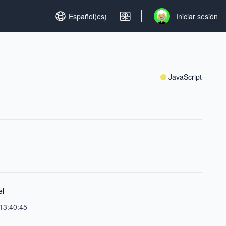
Set language
Español(es)
Iniciar sesión
Open user menu
JavaScript
el
13:40:45