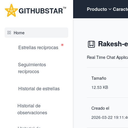
G
ITHUB
STAR
Producto
Caract
TM
Home
Rakesh-e
Estrellas recíprocas
Real Time Chat Applic
Seguimientos
recíprocos
Tamaño
12.53 KB
Historial de estrellas
Historial de
Creado el
observaciones
2026-03-22 19:11:4