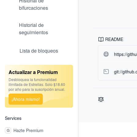
Historial de
bifurcaciones
Historial de
seguimientos
README
Lista de bloqueos
https://git
git://githu
Actualizar a Premium
Desbloquea la funcionalidad
ilimitada de Estrellas. Solo $18.60
por año para la suscripción anual.
¡Ahora mismo!
Services
Footer
Hazte Premium
G