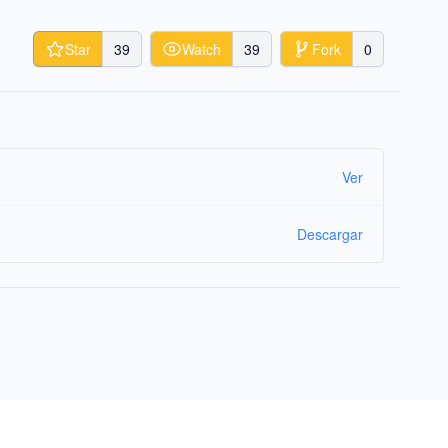
Star
39
Watch
39
Fork
0
Ver
Descargar