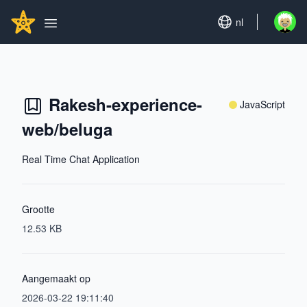
Search...
GITHUBSTAR
Set language
nl
Open u
Open main menu
Rakesh-experience-
JavaScript
web/beluga
Real Time Chat Application
Grootte
12.53 KB
Aangemaakt op
2026-03-22 19:11:40