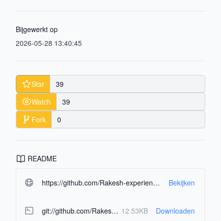
Bijgewerkt op
2026-05-28 13:40:45
Star
39
Watch
39
Fork
0
README
https://github.com/Rakesh-experience-web/beluga.git#readme-ov-file
Bekijken
git://github.com/Rakesh-experience-web/beluga.git
12.53KB
Downloaden