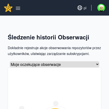
Search...
GITHUBSTAR
Set language
pl
Open u
Open main menu
Śledzenie historii Obserwacji
Dokładnie rejestruje akcje obserwowania repozytoriów przez
użytkowników, ułatwiając zarządzanie subskrypcjami.
Wybierz zakładkę