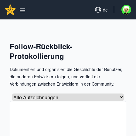
Search...
GITHUBSTAR
Set language
de
Open u
Open main menu
Follow-Rückblick-
Protokollierung
Dokumentiert und organisiert die Geschichte der Benutzer,
die anderen Entwicklern folgen, und vertieft die
Verbindungen zwischen Entwicklern in der Community.
Wählen Sie einen Tab