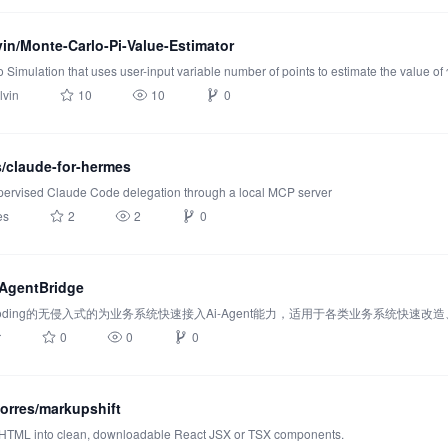
vin/Monte-Carlo-Pi-Value-Estimator
 Simulation that uses user-input variable number of points to estimate the value of 
lvin
10
10
0
/claude-for-hermes
ervised Claude Code delegation through a local MCP server
es
2
2
0
AgentBridge
Coding的无侵入式的为业务系统快速接入Ai-Agent能力，适用于各类业务系统快速
r
0
0
0
orres/markupshift
 HTML into clean, downloadable React JSX or TSX components.