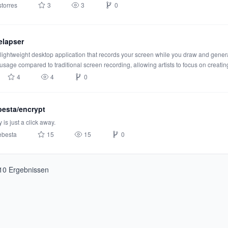
torres
3
3
0
melapser
 lightweight desktop application that records your screen while you draw and genera
sage compared to traditional screen recording, allowing artists to focus on creatin
4
4
0
besta/encrypt
 is just a click away.
ebesta
15
15
0
10
Ergebnissen