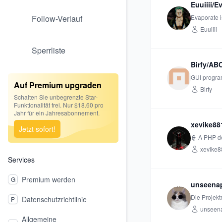
Euuiiii/E
Follow-Verlauf
Evaporate i
Euuiiii
Sperrliste
Birfy/A
GUI program
Auf Premium upgraden
Birfy
Schalten Sie unbegrenzte Star-
Funktionalität frei. Nur $18.60 pro
Jahr für ein Jahresabonnement.
xevike88
Jetzt sofort!
👮 A PHP de
xevike8
Services
Premium werden
G
unseena
Die Projekt
Datenschutzrichtlinie
P
unseen
Allgemeine