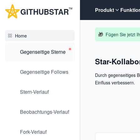
G
ITHUB
STAR
Produkt
Funktio
TM
🎁
Fügen Sie jetzt 
Home
Gegenseitige Sterne
Star-Kollabo
Gegenseitige Follows
Durch gegenseitiges B
Einfluss verbessern.
Stern-Verlauf
Beobachtungs-Verlauf
Fork-Verlauf