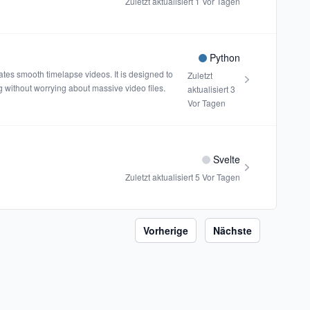
Zuletzt aktualisiert
1 Vor Tagen
Python
tes smooth timelapse videos. It is designed to
Zuletzt
g without worrying about massive video files.
aktualisiert
3
Vor Tagen
Svelte
Zuletzt aktualisiert
5 Vor Tagen
Vorherige
Nächste