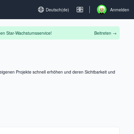
Set language
Deutsch(de)
Anmelden
Open user menu
osen Star-Wachstumsservice!
Beitreten
→
eigenen Projekte schnell erhöhen und deren Sichtbarkeit und