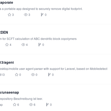
vaporate
s a portable app designed to securely remove digital footprint.
3
3
0
BCDEN
 for SCFT calculation of ABC dendritic block copolymers
4
4
0
13/agent
sktop/mobile user agent parser with support for Laravel, based on Mobiledetect
813
0
0
0
p/unseenap
repository-Beschreibung ist leer.
ap
6
6
0