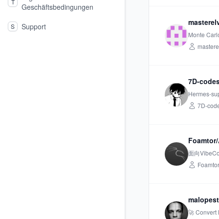
T
Geschäftsbedingungen
masterel
Support
S
Monte Carlo
mastere
7D-codes
Hermes-sup
7D-cod
Foamtor/
面向Vibe
Foamto
malopest
🚀 Convert