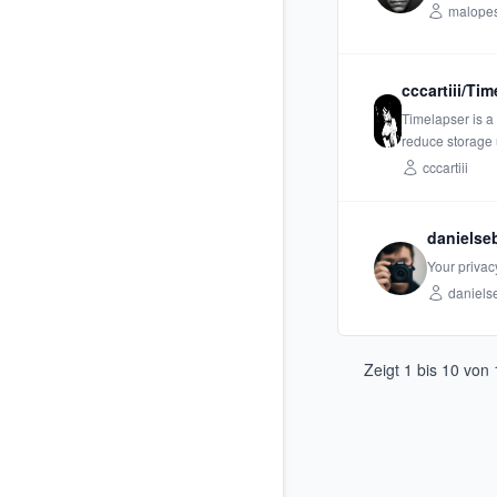
malopes
cccartiii/Ti
Timelapser is a
reduce storage u
cccartiii
danielse
Your privacy
daniels
Zeigt
1
bis
10
von