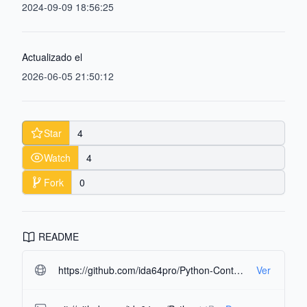
2024-09-09 18:56:25
Actualizado el
2026-06-05 21:50:12
Star
4
Watch
4
Fork
0
README
https://github.com/ida64pro/Python-Control-OS.git#readme-ov-file
Ver