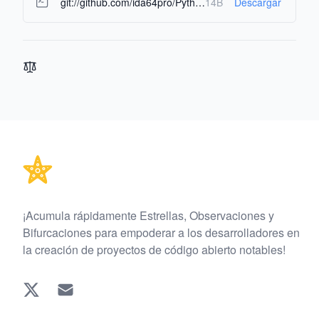
git://github.com/ida64pro/Python-Control-OS.git
14B
Descargar
Footer
¡Acumula rápidamente Estrellas, Observaciones y
Bifurcaciones para empoderar a los desarrolladores en
la creación de proyectos de código abierto notables!
Twitter
EMAIL