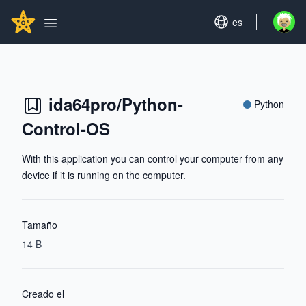
Search...
GITHUBSTAR
Set language
es
Open u
Open main menu
ida64pro/Python-
Python
Control-OS
With this application you can control your computer from any
device if it is running on the computer.
Tamaño
14 B
Creado el