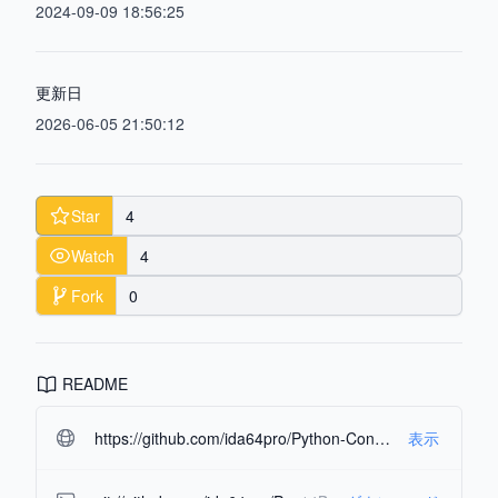
2024-09-09 18:56:25
更新日
2026-06-05 21:50:12
Star
4
Watch
4
Fork
0
README
https://github.com/ida64pro/Python-Control-OS.git#readme-ov-file
表示