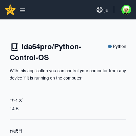
Search...
GITHUBSTAR
Set language
ja
Open u
Open main menu
ida64pro/Python-
Python
Control-OS
With this application you can control your computer from any
device if it is running on the computer.
サイズ
14 B
作成日