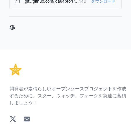
git://github.com/ida64pro/Python-Control-OS.git
14B
ダウンロード
Footer
開発者が素晴らしいオープンソースプロジェクトを作成
するために、スター、ウォッチ、フォークを急速に蓄積
しましょう！
Twitter
EMAIL