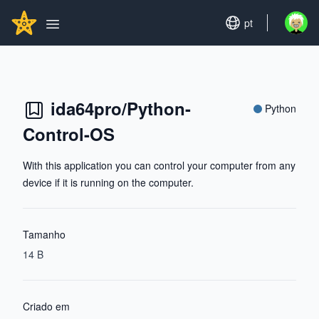
Search...
GITHUBSTAR
Set language
pt
Open u
Open main menu
ida64pro/Python-
Python
Control-OS
With this application you can control your computer from any
device if it is running on the computer.
Tamanho
14 B
Criado em