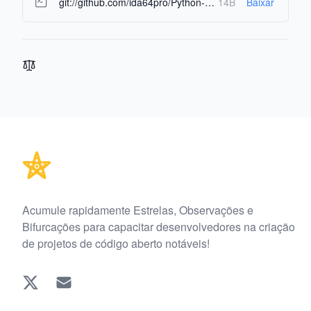
git://github.com/ida64pro/Python-Control-OS.git
14B
Baixar
Footer
Acumule rapidamente Estrelas, Observações e
Bifurcações para capacitar desenvolvedores na criação
de projetos de código aberto notáveis!
Twitter
EMAIL