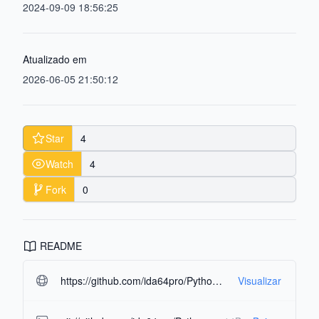
2024-09-09 18:56:25
Atualizado em
2026-06-05 21:50:12
Star
4
Watch
4
Fork
0
README
https://github.com/ida64pro/Python-Control-OS.git#readme-ov-file
Visualizar