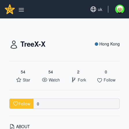
Search...
GITHUBSTAR
Set language
uk
Open u
Open main menu
TreeX-X
Hong Kong
54
54
2
0
Star
Watch
Fork
Follow
Follow
0
ABOUT