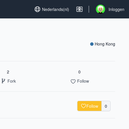
Set language
Nederlands(nl)
Inloggen
Open user menu
Hong Kong
2
0
Fork
Follow
Follow
0