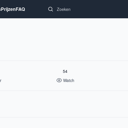
Search...
s
Prijzen
FAQ
54
r
Watch