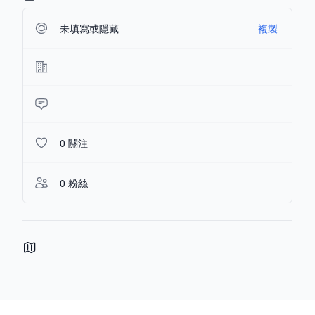
未填寫或隱藏
複製
0 關注
0 粉絲
Footer