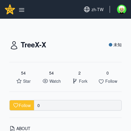
Search...
GITHUBSTAR
Set language
zh-TW
Open u
Open main menu
TreeX-X
未知
54
54
2
0
Star
Watch
Fork
Follow
Follow
0
ABOUT