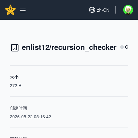
Search...
GITHUBSTAR
Set language
zh-CN
Open u
Open main menu
enlist12/recursion_checker
C
大小
272 B
创建时间
2026-05-22 05:16:42