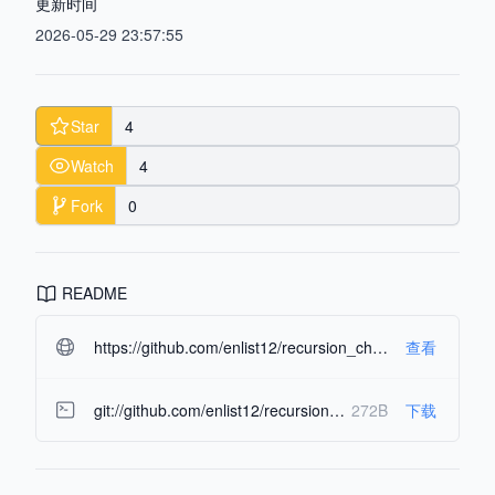
更新时间
2026-05-29 23:57:55
Star
4
Watch
4
Fork
0
README
https://github.com/enlist12/recursion_checker.git#readme-ov-file
查看
git://github.com/enlist12/recursion_checker.git
272B
下载