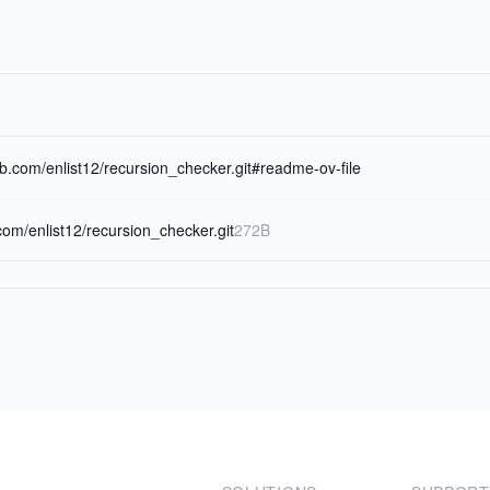
hub.com/enlist12/recursion_checker.git#readme-ov-file
.com/enlist12/recursion_checker.git
272B