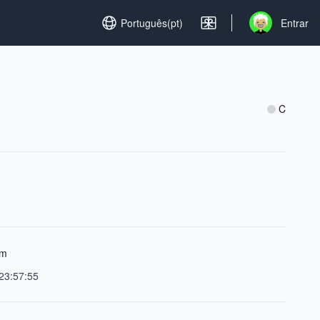
Set language
Português(pt)
Entrar
Open user men
C
em
23:57:55