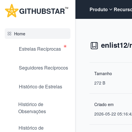
G
ITHUB
STAR
Produto
Recurs
TM
Home
enlist12
Estrelas Recíprocas
Seguidores Recíprocos
Tamanho
272 B
Histórico de Estrelas
Histórico de
Criado em
Observações
2026-05-22 05:16:4
Histórico de