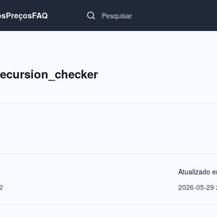
Search...
os
Preços
FAQ
/recursion_checker
Atualizado 
2
2026-05-29 