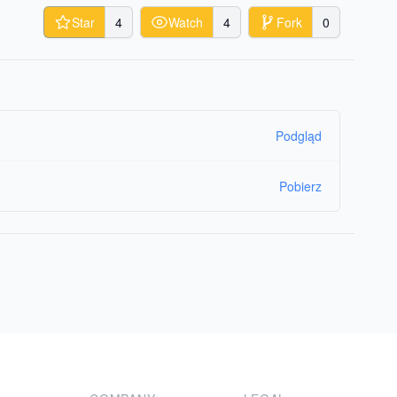
Star
4
Watch
4
Fork
0
Podgląd
Pobierz