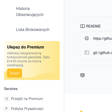
Historia
Obserwujących
README
Lista Blokowanych
https://git
Ulepsz do Premium
git://github
Odblokuj nieograniczoną
funkcjonalność gwiazdek. Tylko
$18.60 rocznie za roczną
subskrypcję.
Teraz!
Services
Footer
Przejdź na Premium
G
Polityka Prywatności
P