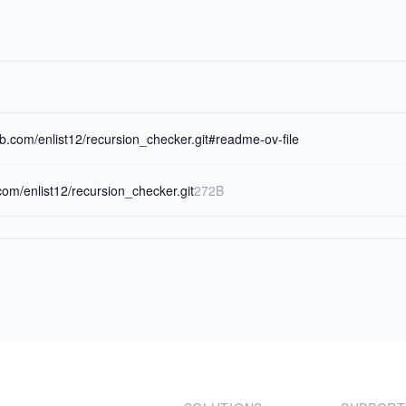
hub.com/enlist12/recursion_checker.git#readme-ov-file
.com/enlist12/recursion_checker.git
272B