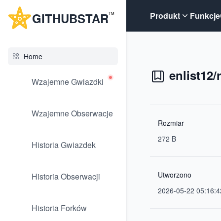
G
ITHUB
STAR
Produkt
Funkcje
TM
Home
enlist12
Wzajemne Gwiazdki
Wzajemne Obserwacje
Rozmiar
272 B
Historia Gwiazdek
Utworzono
Historia Obserwacji
2026-05-22 05:16:4
Historia Forków