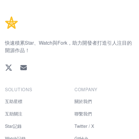
Footer
快速積累Star、Watch與Fork，助力開發者打造引人注目的
開源作品！
Twitter
EMAIL
SOLUTIONS
COMPANY
互助星標
關於我們
互助關注
聯繫我們
Star記錄
Twitter / X
Watch記錄
GitHub