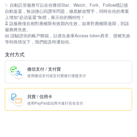
✨ 自動託管服務可以在你獲得Star、Watch、Fork、Follow標記後
自動返還，無須擔心回讚等問題，徹底解放雙手，同時在你的專案
上增加"必須返還"角標，展示你的獨特性！
⏳ 該服務僅在相對應權限有效期內生效，如果對應權限過期，則該
服務將失效。
📧 請驗證你的帳戶郵箱，以便在倉庫Access token異常、授權失效
等特殊情況下，我們能及時通知你。
支付方式
微信支付 / 支付寶
使用微信支付或支付寶進行便捷支付
貝寶 / 信用卡
使用PayPal或信用卡進行安全支付
Footer