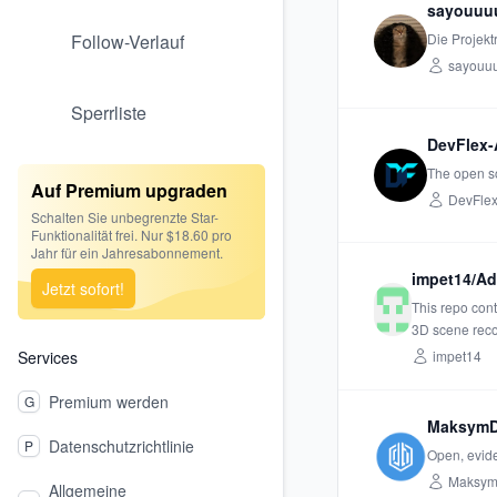
sayouuu
Follow-Verlauf
Die Projekt
sayouu
Sperrliste
DevFlex-A
The open s
Auf Premium upgraden
DevFlex
Schalten Sie unbegrenzte Star-
Funktionalität frei. Nur $18.60 pro
Jahr für ein Jahresabonnement.
impet14/Ad
Jetzt sofort!
This repo cont
3D scene reco
Services
impet14
Premium werden
G
MaksymDS
Datenschutzrichtlinie
P
Open, evide
Maksy
Allgemeine