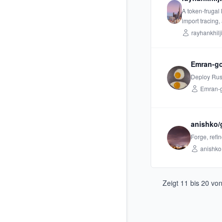
A token-frugal
import tracing
rayhankhilj
Emran-go
Deploy Rust
Emran-g
anishko/
Forge, refin
anishko
Zeigt
11
bis
20
vo