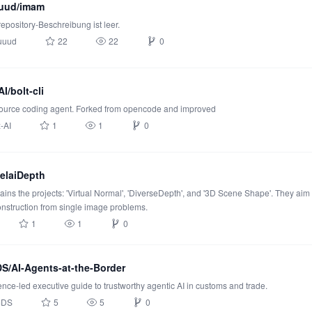
uud/imam
repository-Beschreibung ist leer.
uuud
22
22
0
I/bolt-cli
ource coding agent. Forked from opencode and improved
-AI
1
1
0
elaiDepth
ains the projects: 'Virtual Normal', 'DiverseDepth', and '3D Scene Shape'. They aim
nstruction from single image problems.
1
1
0
/AI-Agents-at-the-Border
nce-led executive guide to trustworthy agentic AI in customs and trade.
mDS
5
5
0