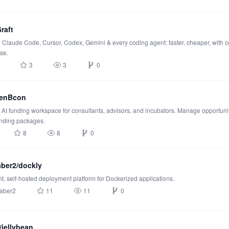
raft
Claude Code, Cursor, Codex, Gemini & every coding agent: faster, cheaper, with co
se.
3
3
0
enBcon
AI funding workspace for consultants, advisors, and incubators. Manage opportunit
nding packages.
8
8
0
ber2/dockly
ht, self-hosted deployment platform for Dockerized applications.
aber2
11
11
0
/jellybean