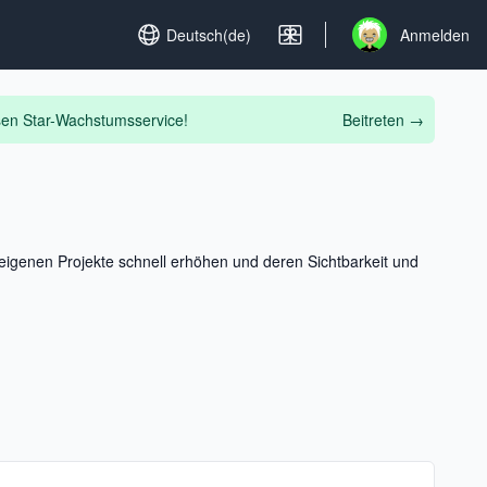
Set language
Deutsch(de)
Anmelden
Open user menu
osen Star-Wachstumsservice!
Beitreten
→
eigenen Projekte schnell erhöhen und deren Sichtbarkeit und