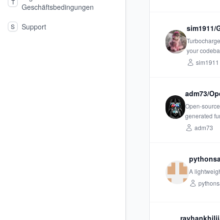
T
Geschäftsbedingungen
Support
S
sim1911/G
Turbocharge 
your codeba
sim1911
adm73/Op
Open-source 
generated fu
adm73
pythonsa
A lightweig
pythons
rayhankhilji