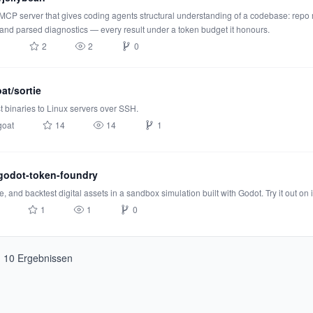
 MCP server that gives coding agents structural understanding of a codebase: repo
, and parsed diagnostics — every result under a token budget it honours.
i
2
2
0
at/sortie
 binaries to Linux servers over SSH.
oat
14
14
1
godot-token-foundry
e, and backtest digital assets in a sandbox simulation built with Godot. Try it out on it
1
1
0
n
10
Ergebnissen