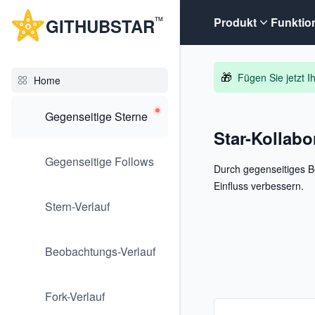
G
ITHUB
STAR
Produkt
Funktio
TM
🎁
Fügen Sie jetzt 
Home
Gegenseitige Sterne
Star-Kollabo
Gegenseitige Follows
Durch gegenseitiges B
Einfluss verbessern.
Stern-Verlauf
Beobachtungs-Verlauf
Fork-Verlauf