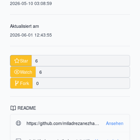
2026-05-10 03:08:59
Aktualisiert am
2026-06-01 12:43:55
Star
6
Watch
6
Fork
0
README
https://github.com/miladrezanezhad/sir_simulator.git#readme-ov-file
Ansehen