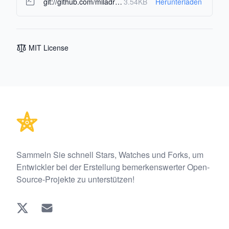
git://github.com/miladrezanezhad/sir_simulator.git
3.54KB
Herunterladen
MIT License
Footer
Sammeln Sie schnell Stars, Watches und Forks, um
Entwickler bei der Erstellung bemerkenswerter Open-
Source-Projekte zu unterstützen!
Twitter
EMAIL