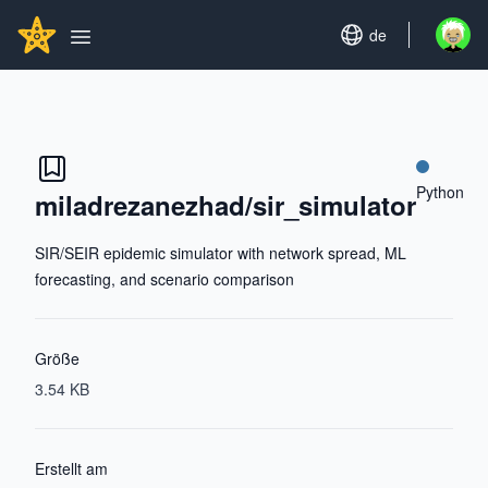
Search...
GITHUBSTAR
Set language
de
Open u
Open main menu
Python
miladrezanezhad/sir_simulator
SIR/SEIR epidemic simulator with network spread, ML
forecasting, and scenario comparison
Größe
3.54 KB
Erstellt am